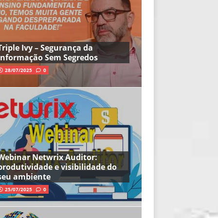
Triple Ivy – Segurança da
Informação Sem Segredos
28/07/2025
0
Webinar Netwrix Auditor:
produtividade e visibilidade do
seu ambiente
25/07/2025
0