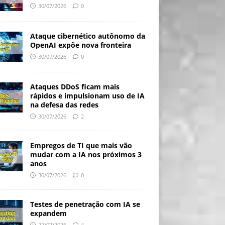
30/07/2026
0
Ataque cibernético autônomo da
OpenAI expõe nova fronteira
30/07/2026
0
Ataques DDoS ficam mais
rápidos e impulsionam uso de IA
na defesa das redes
30/07/2026
2
Empregos de TI que mais vão
mudar com a IA nos próximos 3
anos
30/07/2026
0
Testes de penetração com IA se
expandem
22/07/2026
4