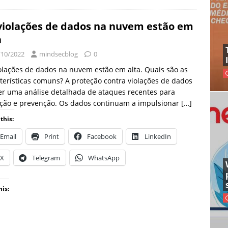
violações de dados na nuvem estão em
a
/10/2022
mindsecblog
0
olações de dados na nuvem estão em alta. Quais são as
terísticas comuns? A proteção contra violações de dados
r uma análise detalhada de ataques recentes para
eção e prevenção. Os dados continuam a impulsionar
[…]
this:
Email
Print
Facebook
LinkedIn
X
Telegram
WhatsApp
his: