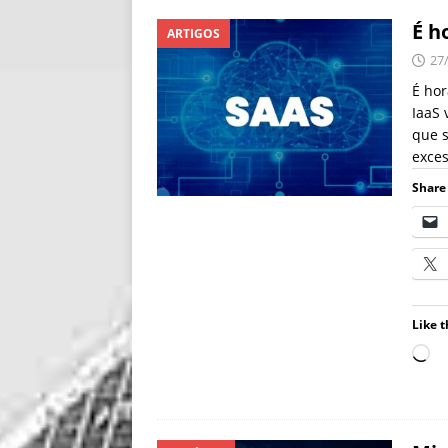
É h
ARTIGOS
27
É hor
IaaS 
que s
exces
Share 
Like t