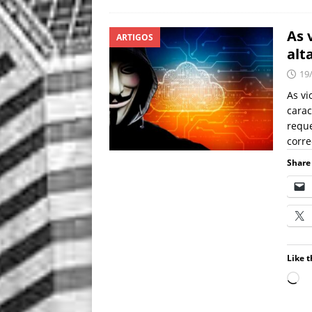
As 
ARTIGOS
alt
19
As vi
carac
reque
corr
Share 
Like t