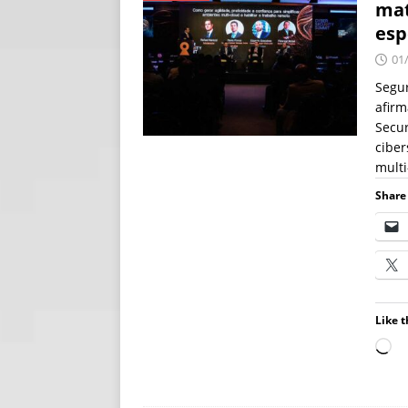
mat
[ 06/08/2026 ]
Fal
esp
NOTÍCIAS
01
[ 06/08/2026 ]
Sem
Segur
afirm
[ 06/08/2026 ]
IA 
Secur
cibe
multi
Share 
Like t