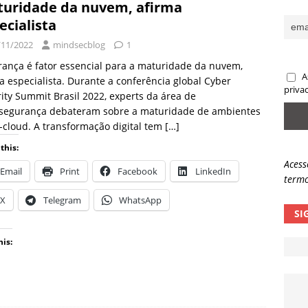
uridade da nuvem, afirma
sas promessas de emprego na Meta, Disney, Coca-Cola e Spotify
ecialista
/11/2022
mindsecblog
1
 guardrails, a autonomia da IA se torna um risco
NOTÍCIAS
ança é fator essencial para a maturidade da nuvem,
A
a especialista. Durante a conferência global Cyber
eleva taxa de sucesso de phishing para 54%
NOTÍCIAS
priva
ity Summit Brasil 2022, experts da área de
rsegurança debateram sobre a maturidade de ambientes
-cloud. A transformação digital tem
[…]
this:
Acess
Email
Print
Facebook
LinkedIn
termo
X
Telegram
WhatsApp
SI
his: