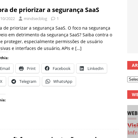
ora de priorizar a segurança SaaS
/10/2022
mindsecblog
1
a de priorizar a segurança SaaS. O foco na segurança
veio em detrimento da segurança SaaS? Saiba contra o
e proteger, especialmente permissões de usuário
sivas e interfaces de usuário, APIs e
[…]
this:
AR
Email
Print
Facebook
LinkedIn
X
Telegram
WhatsApp
WE
his: