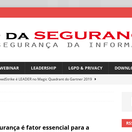
WEBINAR
LEADERSHIP
LGPD & PRIVACY
DOWNL
owdStrike é LEADER no Magic Quadrant do Gartner 2019
rica Latina é a segunda região mais exposta a ciberameaças
ÍCIAS
amplia desafio de segurança e governança nas redes corporativas
RS
urança é fator essencial para a