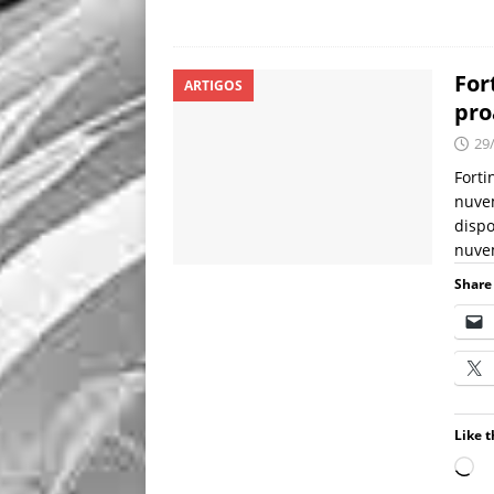
For
ARTIGOS
pro
29
Forti
nuve
dispo
nuvem
Share 
Like t