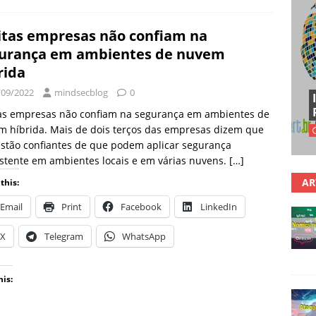
tas empresas não confiam na
urança em ambientes de nuvem
rida
/09/2022
mindsecblog
0
as empresas não confiam na segurança em ambientes de
 híbrida. Mais de dois terços das empresas dizem que
stão confiantes de que podem aplicar segurança
stente em ambientes locais e em várias nuvens.
[…]
AR
this:
Email
Print
Facebook
LinkedIn
X
Telegram
WhatsApp
his: