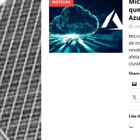
Mic
NOTÍCIAS
que
Azu
25
Micro
de in
reso
afeta
clust
Share 
Like t