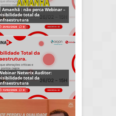
É Amanhã : não perca Webinar –
visibilidade total da
infraestrutura
25/02/2026
0
Webinar Netwrix Auditor:
visibilidade total da
infraestrutura
13/02/2026
0