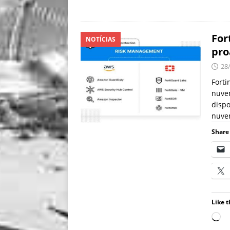
For
NOTÍCIAS
pro
28
Forti
nuve
dispo
nuvem
Share 
Like t