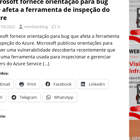
rosoft fornece orientação para bug
 afeta a ferramenta de inspeção do
re
/10/2022
mindsecblog
0
soft fornece orientação para bug que afeta a ferramenta
speção do Azure. Microsoft publicou orientações para
lver uma vulnerabilidade descoberta recentemente que
 uma ferramenta usada para inspecionar e gerenciar
ers do Azure Service
[…]
this:
Email
Print
Facebook
LinkedIn
X
Telegram
WhatsApp
his: