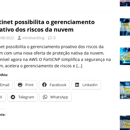
tinet possibilita o gerenciamento
ativo dos riscos da nuvem
/08/2022
mindsecblog
0
net possibilita o gerenciamento proativo dos riscos da
m com uma nova oferta de proteção nativa da nuvem,
nível agora na AWS O FortiCNP simplifica a segurança na
, acelera o gerenciamento de riscos e
[…]
this:
Email
Print
Facebook
LinkedIn
X
Telegram
WhatsApp
his: