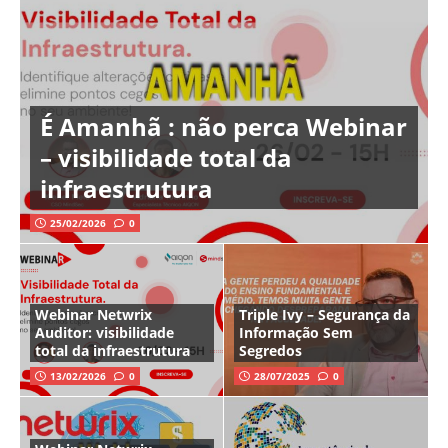
É Amanhã : não perca Webinar
– visibilidade total da
infraestrutura
25/02/2026
0
Webinar Netwrix
Triple Ivy – Segurança da
Auditor: visibilidade
Informação Sem
total da infraestrutura
Segredos
13/02/2026
0
28/07/2025
0