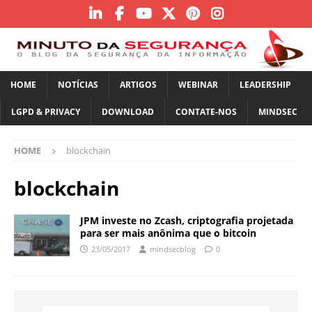
HOME
NOTÍCIAS
ARTIGOS
WEBINAR
LEADERSHIP
LGPD & PRIVACY
DOWNLOAD
CONTATE-NOS
MINDSEC
HOME
blockchain
blockchain
JPM investe no Zcash, criptografia projetada
para ser mais anônima que o bitcoin
23/05/2017
mindsecblog
0