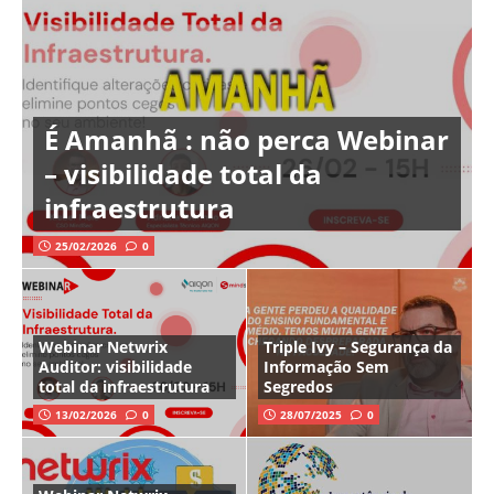
É Amanhã : não perca Webinar
– visibilidade total da
infraestrutura
25/02/2026
0
Webinar Netwrix
Triple Ivy – Segurança da
Auditor: visibilidade
Informação Sem
total da infraestrutura
Segredos
13/02/2026
0
28/07/2025
0