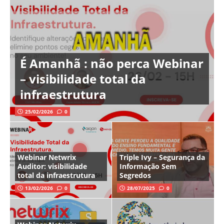
É Amanhã : não perca Webinar
– visibilidade total da
infraestrutura
25/02/2026
0
Webinar Netwrix
Triple Ivy – Segurança da
Auditor: visibilidade
Informação Sem
total da infraestrutura
Segredos
13/02/2026
0
28/07/2025
0