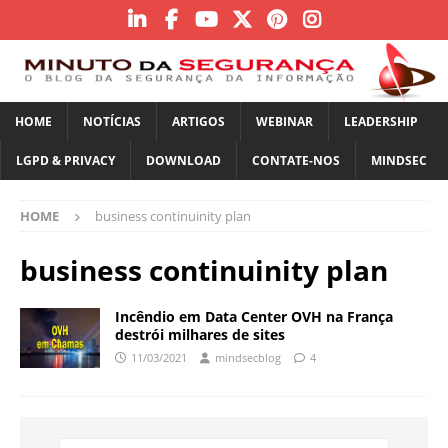
HOME
NOTÍCIAS
ARTIGOS
WEBINAR
LEADERSHIP
LGPD & PRIVACY
DOWNLOAD
CONTATE-NOS
MINDSEC
HOME
business continuinity plan
business continuinity plan
Incêndio em Data Center OVH na França
destrói milhares de sites
11/03/2021
mindsecblog
4