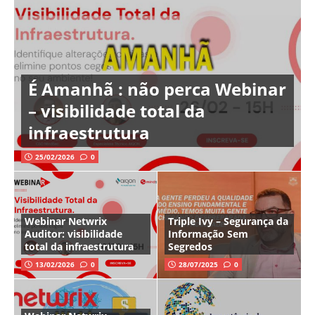
É Amanhã : não perca Webinar
– visibilidade total da
infraestrutura
25/02/2026
0
Webinar Netwrix
Triple Ivy – Segurança da
Auditor: visibilidade
Informação Sem
total da infraestrutura
Segredos
13/02/2026
0
28/07/2025
0