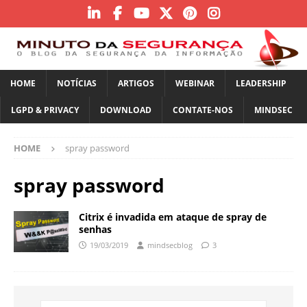
HOME
NOTÍCIAS
ARTIGOS
WEBINAR
LEADERSHIP
LGPD & PRIVACY
DOWNLOAD
CONTATE-NOS
MINDSEC
HOME
spray password
spray password
Citrix é invadida em ataque de spray de
senhas
19/03/2019
mindsecblog
3