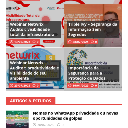
Webinar Netwrix
Triple Ivy – Segurança da
Auditor: visibilidade
Informação Sem
total da infraestrutura
Segredos
13/02/2026
0
28/07/2025
0
Webinar Netwrix
Auditor: produtividade e
Importância da
visibilidade do seu
Segurança para a
ambiente
Proteção de Dados
25/07/2025
0
16/01/2025
0
ARTIGOS & ESTUDOS
Nomes no WhatsApp privacidade ou novas
oportunidades de golpes
30/07/2026
0