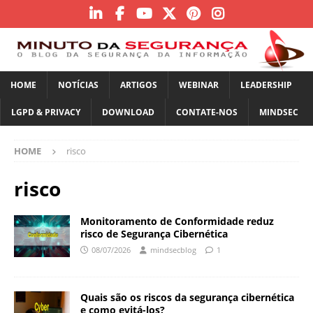
HOME
NOTÍCIAS
ARTIGOS
WEBINAR
LEADERSHIP
LGPD & PRIVACY
DOWNLOAD
CONTATE-NOS
MINDSEC
HOME
risco
risco
Monitoramento de Conformidade reduz
risco de Segurança Cibernética
08/07/2026
mindsecblog
1
Quais são os riscos da segurança cibernética
e como evitá-los?