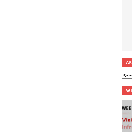
AR
WE