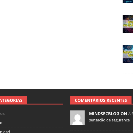
ATEGORIAS
COMENTÁRIOS RECENTES
gos
MINDSECBLOG ON
A 
sensação de segurança
io
nload