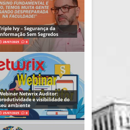
Triple Ivy – Segurança da
Informação Sem Segredos
28/07/2025
0
Webinar Netwrix Auditor:
produtividade e visibilidade do
seu ambiente
25/07/2025
0