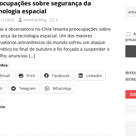
ocupações sobre segurança da
sas promessas de emprego na Meta, Disney, Coca-Cola e Spotify
nologia espacial
/11/2022
mindsecblog
0
 guardrails, a autonomia da IA se torna um risco
NOTÍCIAS
e a observatório no Chile levanta preocupações sobre
A
ança da tecnologia espacial. Um dos maiores
eleva taxa de sucesso de phishing para 54%
NOTÍCIAS
priva
rvatórios astronômicos do mundo sofreu um ataque
nético no final de outubro e foi forçado a suspender o
alho, anunciou
[…]
this:
Acess
Email
Print
Facebook
LinkedIn
termo
X
Telegram
WhatsApp
SI
his: