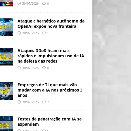
30/07/2026
0
Ataque cibernético autônomo da
OpenAI expõe nova fronteira
30/07/2026
1
Ataques DDoS ficam mais
rápidos e impulsionam uso de IA
na defesa das redes
30/07/2026
8
Empregos de TI que mais vão
mudar com a IA nos próximos 3
anos
30/07/2026
2
Testes de penetração com IA se
expandem
22/07/2026
5