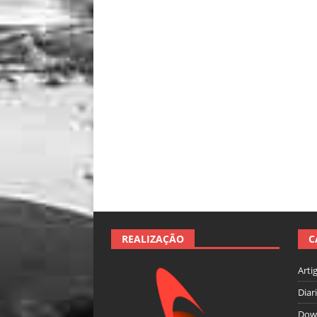
REALIZAÇÃO
C
Arti
Diar
Dow