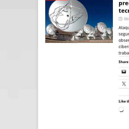
pre
[ 06/08/2026 ]
Fal
tec
NOTÍCIAS
08
[ 06/08/2026 ]
Sem
Ataqu
segur
[ 06/08/2026 ]
IA 
obse
ciber
trab
Share 
Like t