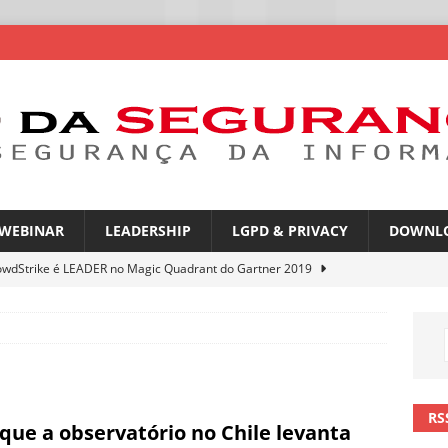
WEBINAR
LEADERSHIP
LGPD & PRIVACY
DOWNL
owdStrike é LEADER no Magic Quadrant do Gartner 2019
rica Latina é a segunda região mais exposta a ciberameaças
ÍCIAS
amplia desafio de segurança e governança nas redes corporativas
RS
que a observatório no Chile levanta