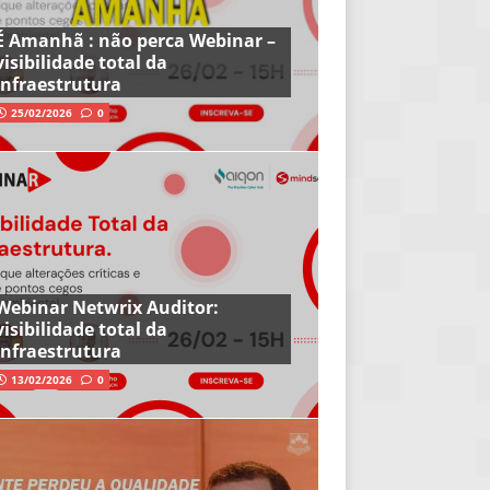
É Amanhã : não perca Webinar –
visibilidade total da
infraestrutura
25/02/2026
0
Webinar Netwrix Auditor:
visibilidade total da
infraestrutura
13/02/2026
0