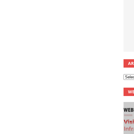
AR
WE