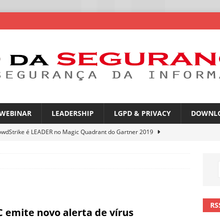
WEBINAR
LEADERSHIP
LGPD & PRIVACY
DOWNL
owdStrike é LEADER no Magic Quadrant do Gartner 2019
rica Latina é a segunda região mais exposta a ciberameaças
ÍCIAS
amplia desafio de segurança e governança nas redes corporativas
RS
 emite novo alerta de vírus