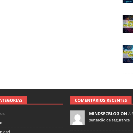
ATEGORIAS
COMENTÁRIOS RECENTES
gos
MINDSECBLOG ON
A 
sensação de segurança
io
nload