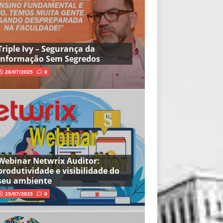
Triple Ivy – Segurança da
Informação Sem Segredos
28/07/2025
0
Webinar Netwrix Auditor:
produtividade e visibilidade do
seu ambiente
25/07/2025
0