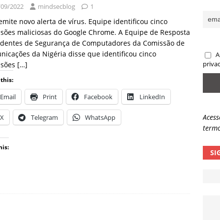
/09/2022
mindsecblog
1
sas promessas de emprego na Meta, Disney, Coca-Cola e Spotify
mite novo alerta de vírus. Equipe identificou cinco
sões maliciosas do Google Chrome. A Equipe de Resposta
cidentes de Segurança de Computadores da Comissão de
 guardrails, a autonomia da IA se torna um risco
NOTÍCIAS
icações da Nigéria disse que identificou cinco
A
eleva taxa de sucesso de phishing para 54%
NOTÍCIAS
nsões
[…]
priva
this:
Email
Print
Facebook
LinkedIn
Acess
X
Telegram
WhatsApp
termo
his:
SI