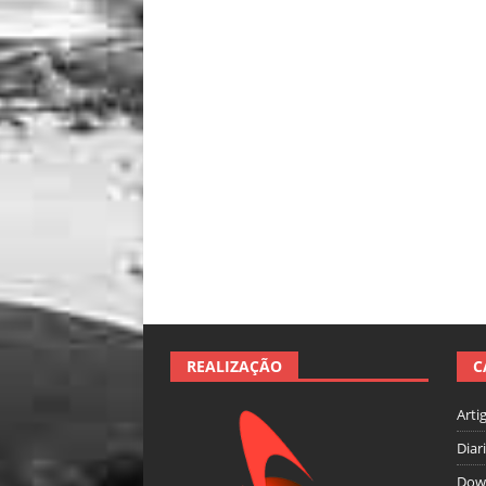
REALIZAÇÃO
C
Arti
Diar
Dow