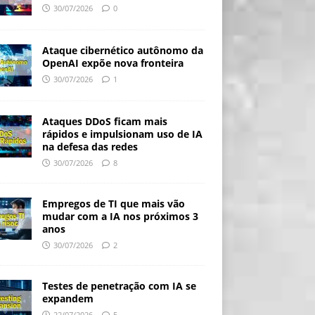
30/07/2026
0
Ataque cibernético autônomo da
OpenAI expõe nova fronteira
30/07/2026
1
Ataques DDoS ficam mais
rápidos e impulsionam uso de IA
na defesa das redes
30/07/2026
8
Empregos de TI que mais vão
mudar com a IA nos próximos 3
anos
30/07/2026
2
Testes de penetração com IA se
expandem
22/07/2026
5