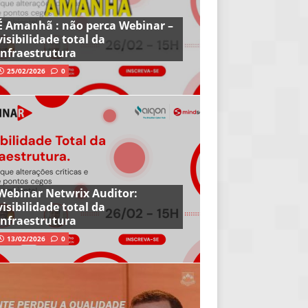
É Amanhã : não perca Webinar –
visibilidade total da
infraestrutura
25/02/2026
0
Webinar Netwrix Auditor:
visibilidade total da
infraestrutura
13/02/2026
0