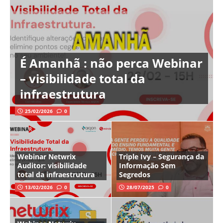
É Amanhã : não perca Webinar
– visibilidade total da
infraestrutura
25/02/2026
0
Webinar Netwrix
Triple Ivy – Segurança da
Auditor: visibilidade
Informação Sem
total da infraestrutura
Segredos
13/02/2026
0
28/07/2025
0