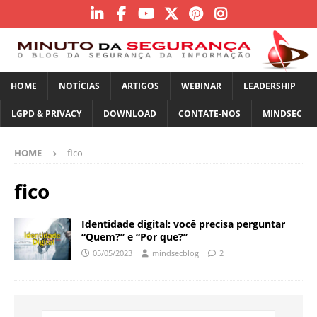
HOME
NOTÍCIAS
ARTIGOS
WEBINAR
LEADERSHIP
LGPD & PRIVACY
DOWNLOAD
CONTATE-NOS
MINDSEC
HOME
fico
fico
Identidade digital: você precisa perguntar
“Quem?” e “Por que?”
05/05/2023
mindsecblog
2