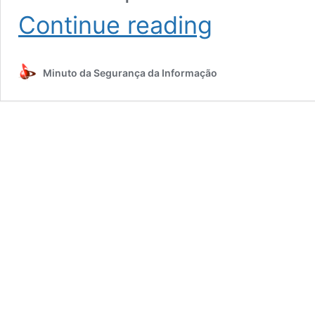
Seu
Continue reading
plano
de
continuidade
Minuto da Segurança da Informação
prevê
infecções
globais
como
o
Coronavírus?